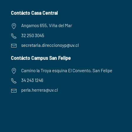
Contácto Casa Central
Angamos 655, Viña del Mar
32 250 3045
secretaria.
direccionoyp@uv.cl
Contácto Campus San Felipe
Camino la Troya esquina El Convento, San Felipe
34 243 1246
perla.herrera@uv.cl