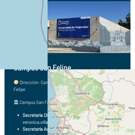
Campus San Felipe
Dirección: Camino la Troya esquina El Convento, San
Felipe
Campus San Felipe UV
Secretaría Dirección:
Verónica Villalobos
veronica.villalobos@uv.cl
| +56 34 243 1231
Secretaría Administrativa:
Perla Herrera