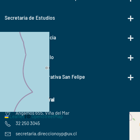
Secretaría de Estudios
Secretaría de Docencia
Dirección de Postítulo
Secretaría Administrativa San Felipe
Contácto Casa Central
+
−
Angamos 655, Viña del Mar
Leaflet
|
©
OpenStreetMap
32 250 3045
secretaria.
direccionoyp@uv.cl