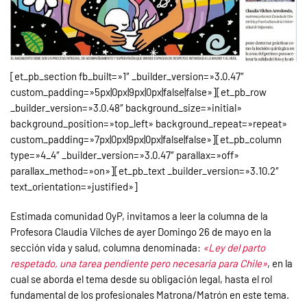
[et_pb_section fb_built=»1″ _builder_version=»3.0.47″
custom_padding=»5px|0px|9px|0px|false|false»][et_pb_row
_builder_version=»3.0.48″ background_size=»initial»
background_position=»top_left» background_repeat=»repeat»
custom_padding=»7px|0px|9px|0px|false|false»][et_pb_column
type=»4_4″ _builder_version=»3.0.47″ parallax=»off»
parallax_method=»on»][et_pb_text _builder_version=»3.10.2″
text_orientation=»justified»]
Estimada comunidad OyP, invitamos a leer la columna de la
Profesora Claudia Vílches de ayer Domingo 26 de mayo en la
sección vida y salud, columna denominada:
«Ley del parto
respetado, una tarea pendiente pero necesaria para Chile»
, en la
cual se aborda el tema desde su obligación legal, hasta el rol
fundamental de los profesionales Matrona/Matrón en este tema.