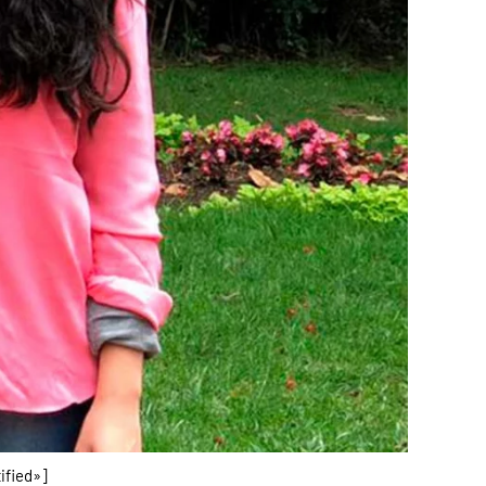
ified»]