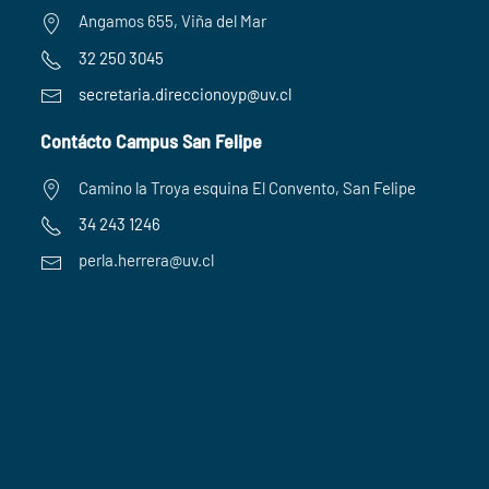
Angamos 655, Viña del Mar
32 250 3045
secretaria.
direccionoyp@uv.cl
Contácto Campus San Felipe
Camino la Troya esquina El Convento, San Felipe
34 243 1246
perla.herrera@uv.cl