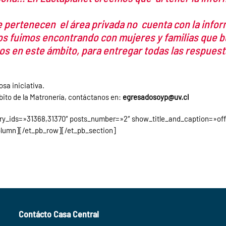
pertenecen el área privada no cuenta con la informa
os fuimos encontrando con mujeres y familias que b
 en este ámbito, para entregar todas las respuesta
osa iniciativa.
bito de la Matronería, contáctanos en:
egresadosoyp@uv.cl
llery_ids=»31368,31370″ posts_number=»2″ show_title_and_caption=»o
olumn][/et_pb_row][/et_pb_section]
Contácto Casa Central