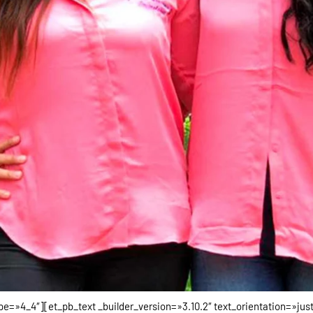
e=»4_4″][et_pb_text _builder_version=»3.10.2″ text_orientation=»just