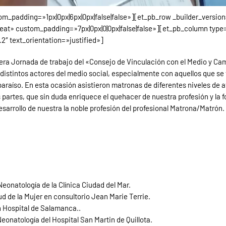
tom_padding=»1px|0px|6px|0px|false|false»][et_pb_row _builder_versio
t» custom_padding=»7px|0px|0|0px|false|false»][et_pb_column type=»
2″ text_orientation=»justified»]
imera Jornada de trabajo del «Consejo de Vinculación con el Medio y Ca
distintos actores del medio social, especialmente con aquellos que se 
paraíso. En esta ocasión asistieron matronas de diferentes niveles de 
partes, que sin duda enriquece el quehacer de nuestra profesión y la 
sarrollo de nuestra la noble profesión del profesional Matrona/Matrón.
eonatología de la Clínica Ciudad del Mar.
 de la Mujer en consultorio Jean Marie Terrie.
n Hospital de Salamanca..
eonatología del Hospital San Martin de Quillota.