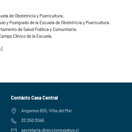
ela de Obstetricia y Puericultura.
ulo y Postgrado de la Escuela de Obstetricia y Puericultura.
artamento de Salud Pública y Comunitaria.
Campo Clínico de la Escuela.
n]
Contácto Casa Central
Angamos 655, Viña del Mar
32 250 3045
secretaria.
direccionoyp@uv.cl