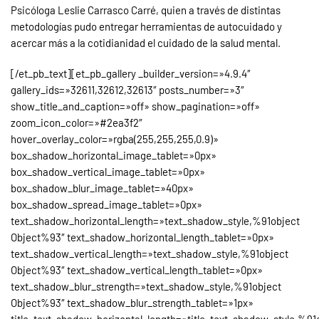
Psicóloga Leslie Carrasco Carré, quien a través de distintas
metodologías pudo entregar herramientas de autocuidado y
acercar más a la cotidianidad el cuidado de la salud mental.
[/et_pb_text][et_pb_gallery _builder_version=»4.9.4″
gallery_ids=»32611,32612,32613″ posts_number=»3″
show_title_and_caption=»off» show_pagination=»off»
zoom_icon_color=»#2ea3f2″
hover_overlay_color=»rgba(255,255,255,0.9)»
box_shadow_horizontal_image_tablet=»0px»
box_shadow_vertical_image_tablet=»0px»
box_shadow_blur_image_tablet=»40px»
box_shadow_spread_image_tablet=»0px»
text_shadow_horizontal_length=»text_shadow_style,%91object
Object%93″ text_shadow_horizontal_length_tablet=»0px»
text_shadow_vertical_length=»text_shadow_style,%91object
Object%93″ text_shadow_vertical_length_tablet=»0px»
text_shadow_blur_strength=»text_shadow_style,%91object
Object%93″ text_shadow_blur_strength_tablet=»1px»
title_text_shadow_horizontal_length=»title_text_shadow_style,%91