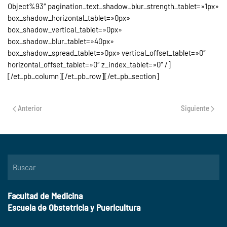
Object%93″ pagination_text_shadow_blur_strength_tablet=»1px»
box_shadow_horizontal_tablet=»0px»
box_shadow_vertical_tablet=»0px»
box_shadow_blur_tablet=»40px»
box_shadow_spread_tablet=»0px» vertical_offset_tablet=»0″
horizontal_offset_tablet=»0″ z_index_tablet=»0″ /]
[/et_pb_column][/et_pb_row][/et_pb_section]
Anterior
Siguiente
Facultad de Medicina
Escuela de Obstetricia y Puericultura