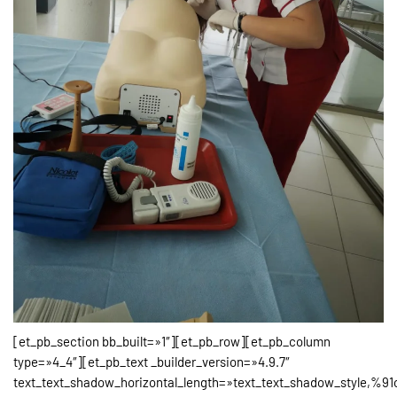
[et_pb_section bb_built=»1″][et_pb_row][et_pb_column
type=»4_4″][et_pb_text _builder_version=»4.9.7″
text_text_shadow_horizontal_length=»text_text_shadow_style,%91