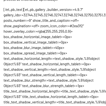
[/et_pb_text][et_pb_gallery _builder_version=»4.9.7″
gallery_ids=»32744,32745,32746,32747,32748,32749,32750,32751,3
posts_number=»9″ show_title_and_caption=»off»
show_pagination=»off» zoom_icon_color=»#2ea3f2″
hover_overlay_color=»rgba(255,255,255,0.9)»
box_shadow_horizontal_image_tablet=»0px»
box_shadow_vertical_image_tablet=»0px»
box_shadow_blur_image_tablet=»40px»
box_shadow_spread_image_tablet=»0px»
text_shadow_horizontal_length=»text_shadow_style,%91object
Object%93″ text_shadow_horizontal_length_tablet=»0px»
text_shadow_vertical_length=»text_shadow_style,%91object
Object%93″ text_shadow_vertical_length_tablet=»0px»
text_shadow_blur_strength=»text_shadow_style,%91object
Object%93″ text_shadow_blur_strength_tablet=»1px»
title_text_shadow_horizontal_length=»title_text_shadow_style,%91
Object%93″ title_text_shadow_horizontal_length_tablet=»0px»
title_text_shadow_vertical_length=»title_text_shadow_style,%91ob