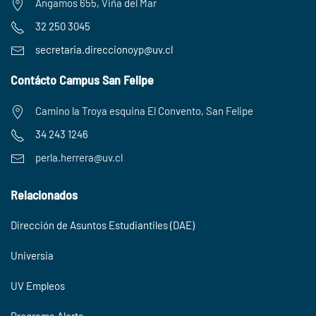
Angamos 655, Viña del Mar
32 250 3045
secretaria.
direccionoyp@uv.cl
Contácto Campus San Felipe
Camino la Troya esquina El Convento, San Felipe
34 243 1246
perla.herrera@uv.cl
Relacionados
Dirección de Asuntos Estudiantiles (DAE)
Universia
UV Empleos