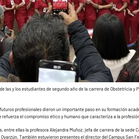
 de las y los estudiantes de segundo año de la carrera de Obstetricia y
 futuros profesionales dieron un importante paso en su formación acad
ue refuerza el compromiso ético y humano que caracteriza a la profesión
, entre ellas la profesora Alejandra Muñoz, jefa de carrera de la sede C
a Oyarzún. También estuvieron presentes el director del Campus San Fel