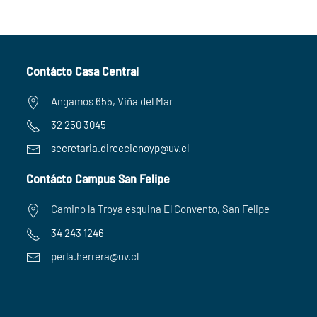
Contácto Casa Central
Angamos 655, Viña del Mar
32 250 3045
secretaria.
direccionoyp@uv.cl
Contácto Campus San Felipe
Camino la Troya esquina El Convento, San Felipe
34 243 1246
perla.herrera@uv.cl