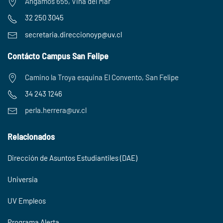
Angamos 655, Viña del Mar
32 250 3045
secretaria.
direccionoyp@uv.cl
Contácto Campus San Felipe
Camino la Troya esquina El Convento, San Felipe
34 243 1246
perla.herrera@uv.cl
Relacionados
Dirección de Asuntos Estudiantiles (DAE)
Universia
UV Empleos
Programa Alerta