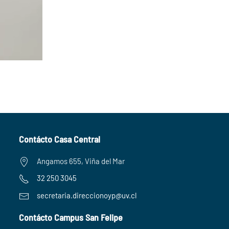
Contácto Casa Central
Angamos 655, Viña del Mar
32 250 3045
secretaria.
direccionoyp@uv.cl
Contácto Campus San Felipe