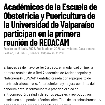
Académicos de la Escuela de
Obstetricia y Puericultura de
la Universidad de Valparaíso
participan en la primera
reunión de REDACAM
Escrito en
16 junio, 2026
. Publicado en
2026
,
Actividades
,
Casa central
,
Gestión
,
PREGRADO
,
Reñaca
,
Valparaíso
,
VCMyE
.
El jueves 28 de mayo se llevó a cabo, en modalidad online, la
primera reunión de la Red Académica de Anticoncepción y
Matronería (REDACAM), entidad creada con el propósito de
contribuir al desarrollo, fortalecimiento y mejora continua del
conocimiento, la formación y la práctica clínica en
anticoncepción, salud y derechos sexuales y reproductivos,
desde una perspectiva técnico-científica, de derechos humanos,