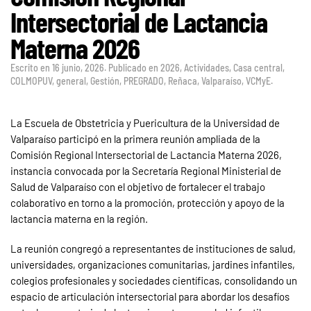
Intersectorial de Lactancia
Materna 2026
Escrito en
16 junio, 2026
. Publicado en
2026
,
Actividades
,
Casa central
,
COLMOPUV
,
general
,
Gestión
,
PREGRADO
,
Reñaca
,
Valparaíso
,
VCMyE
.
La Escuela de Obstetricia y Puericultura de la Universidad de
Valparaíso participó en la primera reunión ampliada de la
Comisión Regional Intersectorial de Lactancia Materna 2026,
instancia convocada por la Secretaría Regional Ministerial de
Salud de Valparaíso con el objetivo de fortalecer el trabajo
colaborativo en torno a la promoción, protección y apoyo de la
lactancia materna en la región.
La reunión congregó a representantes de instituciones de salud,
universidades, organizaciones comunitarias, jardines infantiles,
colegios profesionales y sociedades científicas, consolidando un
espacio de articulación intersectorial para abordar los desafíos