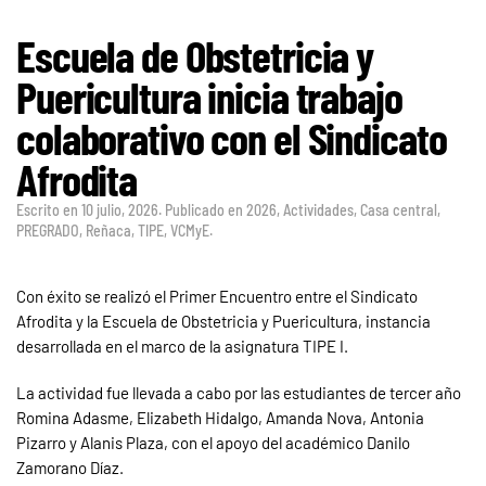
Escuela de Obstetricia y
Puericultura inicia trabajo
colaborativo con el Sindicato
Afrodita
Escrito en
10 julio, 2026
. Publicado en
2026
,
Actividades
,
Casa central
,
PREGRADO
,
Reñaca
,
TIPE
,
VCMyE
.
Con éxito se realizó el Primer Encuentro entre el Sindicato
Afrodita y la Escuela de Obstetricia y Puericultura, instancia
desarrollada en el marco de la asignatura TIPE I.
La actividad fue llevada a cabo por las estudiantes de tercer año
Romina Adasme, Elizabeth Hidalgo, Amanda Nova, Antonia
Pizarro y Alanis Plaza, con el apoyo del académico Danilo
Zamorano Díaz.