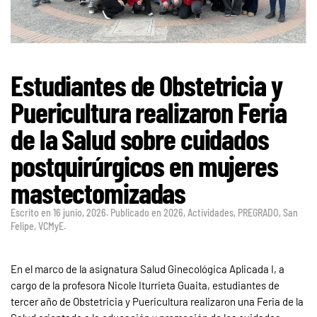
Estudiantes de Obstetricia y
Puericultura realizaron Feria
de la Salud sobre cuidados
postquirúrgicos en mujeres
mastectomizadas
Escrito en
16 junio, 2026
. Publicado en
2026
,
Actividades
,
PREGRADO
,
San
Felipe
,
VCMyE
.
En el marco de la asignatura Salud Ginecológica Aplicada I, a
cargo de la profesora Nicole Iturrieta Guaita, estudiantes de
tercer año de Obstetricia y Puericultura realizaron una Feria de la