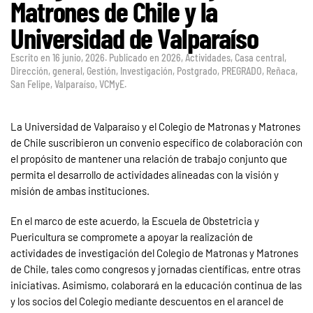
Matrones de Chile y la
Universidad de Valparaíso
Escrito en
16 junio, 2026
. Publicado en
2026
,
Actividades
,
Casa central
,
Dirección
,
general
,
Gestión
,
Investigación
,
Postgrado
,
PREGRADO
,
Reñaca
,
San Felipe
,
Valparaíso
,
VCMyE
.
La Universidad de Valparaíso y el Colegio de Matronas y Matrones
de Chile suscribieron un convenio específico de colaboración con
el propósito de mantener una relación de trabajo conjunto que
permita el desarrollo de actividades alineadas con la visión y
misión de ambas instituciones.
En el marco de este acuerdo, la Escuela de Obstetricia y
Puericultura se compromete a apoyar la realización de
actividades de investigación del Colegio de Matronas y Matrones
de Chile, tales como congresos y jornadas científicas, entre otras
iniciativas. Asimismo, colaborará en la educación continua de las
y los socios del Colegio mediante descuentos en el arancel de